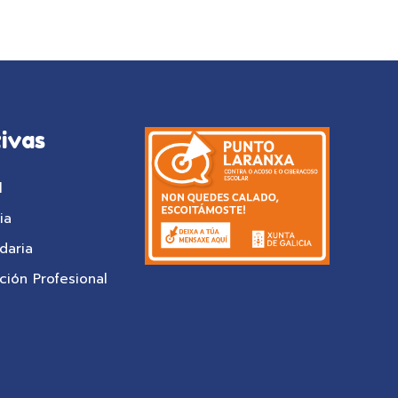
ivas
l
ia
daria
ión Profesional