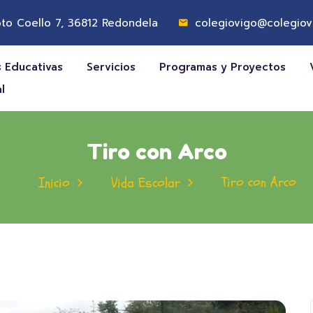
to Coello 7, 36812 Redondela
colegiovigo@colegiov
 Educativas
Servicios
Programas y Proyectos
l
Tiro con Arco
Tiro con Arco
Inicio
Vida Escolar