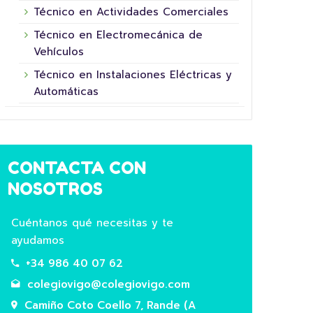
Técnico en Actividades Comerciales
Técnico en Electromecánica de
Vehículos
Técnico en Instalaciones Eléctricas y
Automáticas
CONTACTA CON
NOSOTROS
Cuéntanos qué necesitas y te
PRU
ayudamos
16 junio, 2026
En no
+34 986 40 07 62
quere
colegiovigo@colegiovigo.com
2º de
Camiño Coto Coello 7, Rande (A
resul