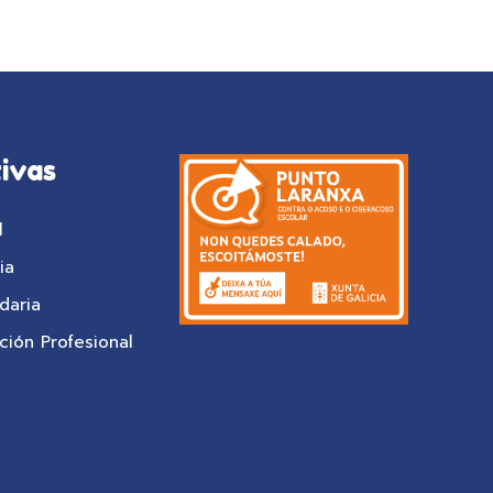
ivas
l
ia
daria
ión Profesional