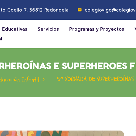
to Coello 7, 36812 Redondela
colegiovigo@colegiov
 Educativas
Servicios
Programas y Proyectos
l
RHEROÍNAS E SUPERHEROES 
5º XORNADA DE SUPERHEROÍNAS 
ducación Infantil