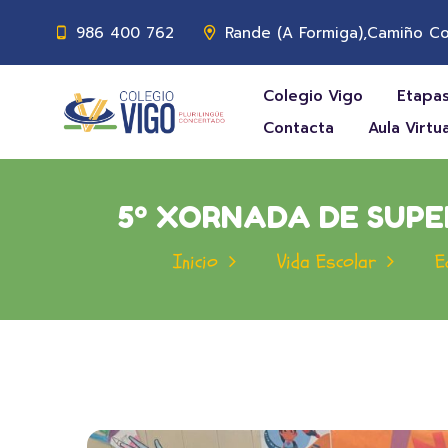
986 400 762
Rande (A Formiga),Camiño Co
Colegio Vigo
Etapas
Contacta
Aula Virtua
5º XORNADA DE SUPE
Inicio
Vida Escolar
E