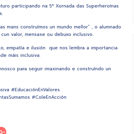
turo participando na 5ª Xornada das Superheroínas
s.
sas mans construímos un mundo mellor” , o alumnado
un valor, mensaxe ou debuxo inclusivo.
o, empatía e ilusión que nos lembra a importancia
de máis inclusiva.
nnosco para seguir imaxinando e construíndo un
usiva #EducaciónEnValores
untasSumamos #ColeEnAcción