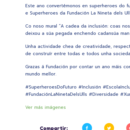
Este ano convertémonos en superheroes do fu
e Superheroes da Fundación La Nineta dels Ull
Co noso mural “A cadea da inclusión: coas no
deixou a súa pegada enchendo cadansúa man c
Unha actividade chea de creatividade, respect
de construír entre todas e todos unha socieda
Grazas á Fundación por contar un ano máis co
mundo mellor.
#SuperheroesDoFuturo #Inclusión #EscolaIncl
#FundaciónLaNinetaDelsUlls #Diversidade #X
Ver más imágenes
Compartir: