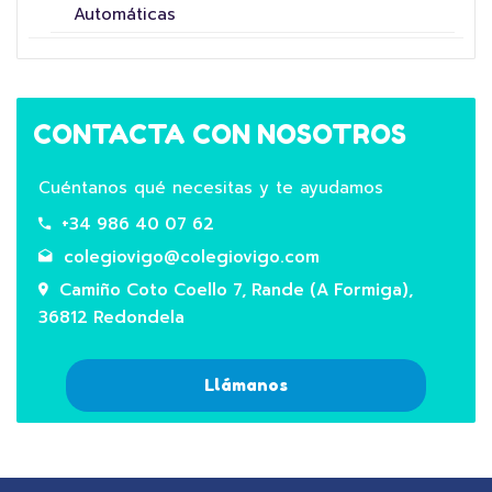
Automáticas
CONTACTA CON NOSOTROS
Cuéntanos qué necesitas y te ayudamos
+34 986 40 07 62
colegiovigo@colegiovigo.com
Camiño Coto Coello 7, Rande (A Formiga),
36812 Redondela
Llámanos