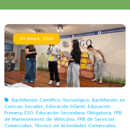
30 enero, 2026
Bachillerato Científico-Tecnológico
,
Bachillerato en
Ciencias Sociales
,
Educación Infantil
,
Educación
Primaria
,
ESO. Educación Secundaria Obligatoria
,
FPB
de Mantenimiento de Vehículos
,
FPB de Servicios
Comerciales
,
Técnico en Actividades Comerciales
,