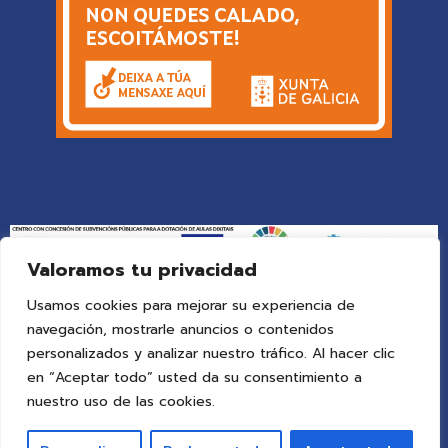
Valoramos tu privacidad
Usamos cookies para mejorar su experiencia de
© 2025 Colegio Vigo
by ideaspropias publicidad&web
.
navegación, mostrarle anuncios o contenidos
Todos los derechos reservados.
personalizados y analizar nuestro tráfico. Al hacer clic
en “Aceptar todo” usted da su consentimiento a
Aviso Legal
nuestro uso de las cookies.
Política de Privacidad