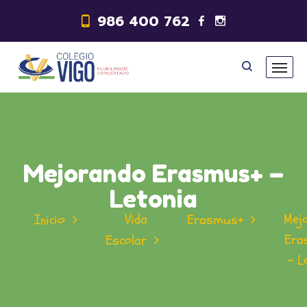
986 400 762
Mejorando Erasmus+ –
Letonia
Vida
Mej
Inicio
Erasmus+
Era
Escolar
– L