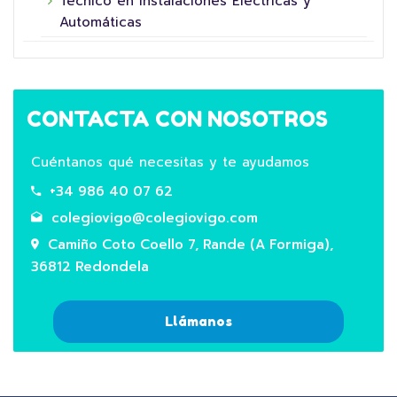
Técnico en Instalaciones Eléctricas y
Automáticas
CONTACTA CON NOSOTROS
Cuéntanos qué necesitas y te ayudamos
+34 986 40 07 62
colegiovigo@colegiovigo.com
Camiño Coto Coello 7, Rande (A Formiga),
36812 Redondela
Llámanos