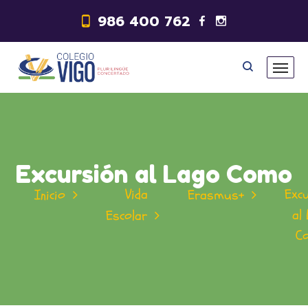
986 400 762
Excursión al Lago Como
Vida
Exc
Inicio
Erasmus+
al
Escolar
C