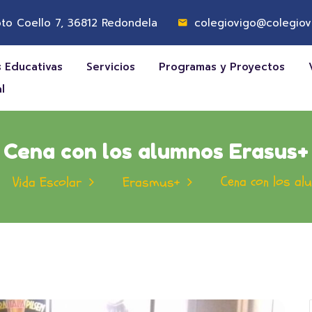
to Coello 7, 36812 Redondela
colegiovigo@colegiov
 Educativas
Servicios
Programas y Proyectos
l
Cena con los alumnos Erasus+
Cena con los a
Vida Escolar
Erasmus+