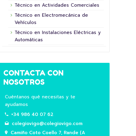
Técnico en Actividades Comerciales
16 junio, 2026
Técnico en Electromecánica de
Vehículos
Técnico en Instalaciones Eléctricas y
Automáticas
CONTACTA CON
NOSOTROS
5º XORNADA DE
SUPERHEROÍNAS E
COL
Cuéntanos qué necesitas y te
SUPERHEROES FUNDACIÓN LA
HOR
ayudamos
NINETA
+34 986 40 07 62
Hoxe 
Este ano convertémonos en superheroes
aula!
colegiovigo@colegiovigo.com
do futuro participando na 5ª Xornada das
agric
Camiño Coto Coello 7, Rande (A