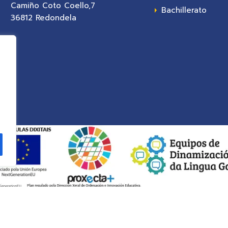
Camiño Coto Coello,7
Bachillerato
36812 Redondela
dad&web
. Todos los derechos reservados.