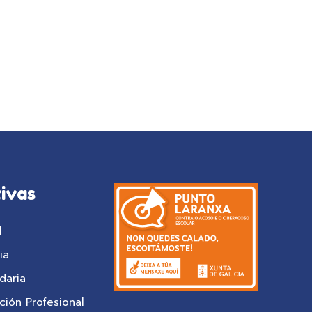
ivas
l
ia
daria
ión Profesional