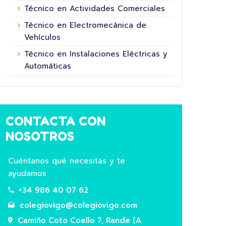
Técnico en Actividades Comerciales
16 junio, 2026
Técnico en Electromecánica de
Vehículos
Técnico en Instalaciones Eléctricas y
Automáticas
CONTACTA CON
5º XORNADA DE
NOSOTROS
SUPERHEROÍNAS E
COL
SUPERHEROES FUNDACIÓN LA
HOR
Cuéntanos qué necesitas y te
NINETA
ayudamos
Hoxe 
Este ano convertémonos en superheroes
+34 986 40 07 62
aula!
do futuro participando na 5ª Xornada das
agric
colegiovigo@colegiovigo.com
Superheroínas e Superheroes da Fundación
Prima
Camiño Coto Coello 7, Rande (A