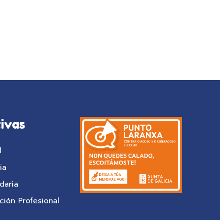
ivas
l
ia
daria
ión Profesional