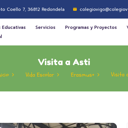
to Coello 7, 36812 Redondela
colegiovigo@colegiov
 Educativas
Servicios
Programas y Proyectos
l
Visita a Asti
Visita 
nicio
Vida Escolar
Erasmus+