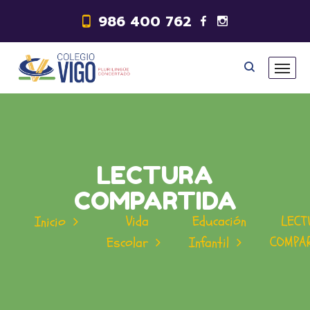
986 400 762
LECTURA
COMPARTIDA
Vida
Educación
LECT
Inicio
COMPA
Escolar
Infantil