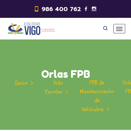
986 400 762
Orlas FPB
Vida
FPB de
Orl
Inicio
Mantenimiento
FP
Escolar
de
Vehículos