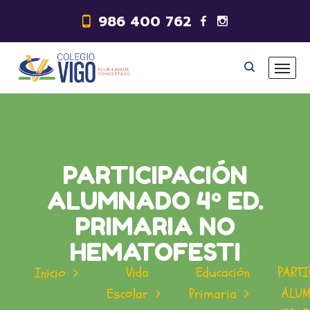
986 400 762
PARTICIPACIÓN
ALUMNADO 4º ED.
PRIMARIA NO
HEMATOFESTI
Vida
Educación
PARTI
Inicio
ALUM
Escolar
Primaria