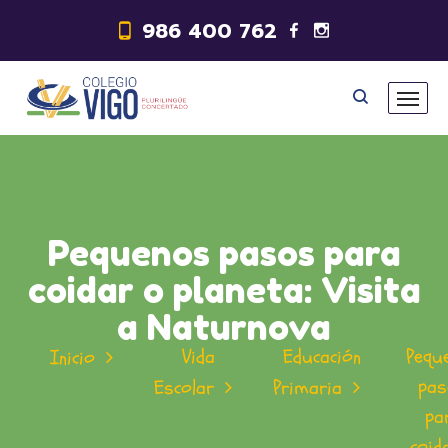
986 400 762
Pequenos pasos para
coidar o planeta: Visita
a Naturnova
Vida
Educación
Pequ
Inicio
pas
Escolar
Primaria
pa
coid