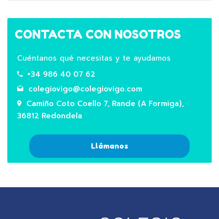
CONTACTA CON NOSOTROS
Cuéntanos qué necesitas y te ayudamos
+34 986 40 07 62
colegiovigo@colegiovigo.com
Camiño Coto Coello 7, Rande (A Formiga),
36812 Redondela
Llámanos