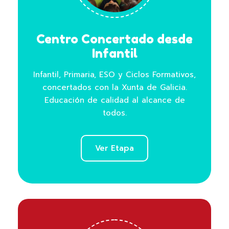
Centro Concertado desde
Infantil
Infantil, Primaria, ESO y Ciclos Formativos,
concertados con la Xunta de Galicia.
Educación de calidad al alcance de
todos.
Ver Etapa