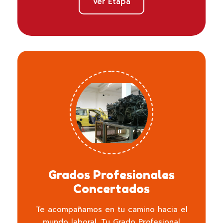
Ver Etapa
Grados Profesionales
Concertados
Te acompañamos en tu camino hacia el
mundo laboral. Tu Grado Profesional