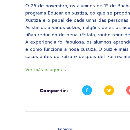
O 26 de novembro, os alumnos de 1º de Bacha
programa Educar en xustiza, co que se propó
Xustiza e o papel de cada unha das personas 
Asistimos a varios xuízos, nalgúns deles os a
tiñan redución de pena. (Estafa, roubo reinci
A experiencia foi fabulosa, os alumnos aprende
e como funciona a nosa xustiza. O xuíz e mais
casos antes do xuízo e despois del. Foi realm
Ver más imágenes
Compartir:
Anterior