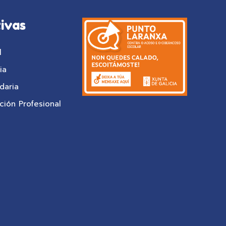
ivas
l
ia
daria
ión Profesional