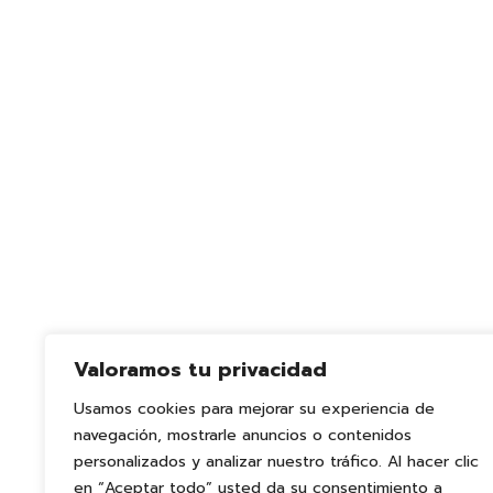
Centro educativo concertado en
Redondela desde 1961. Educación
plurilingüe de 3 a 18 años,
certificación Cambridge y servicios
que facilitan la conciliación familiar
en un entorno natural privilegiado.
Valoramos tu privacidad
Usamos cookies para mejorar su experiencia de
navegación, mostrarle anuncios o contenidos
personalizados y analizar nuestro tráfico. Al hacer clic
en “Aceptar todo” usted da su consentimiento a