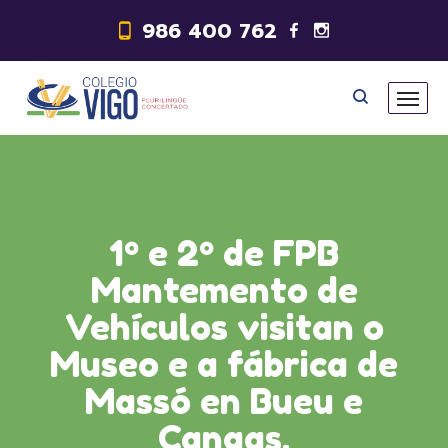
986 400 762
1º e 2º de FPB
Mantemento de
Vehículos visitan o
Museo e a fábrica de
Massó en Bueu e
Cangas.