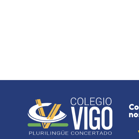
Co
no