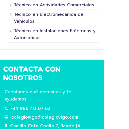
Técnico en Actividades Comerciales
Técnico en Electromecánica de
Vehículos
Técnico en Instalaciones Eléctricas y
16 junio, 2026
Automáticas
CONTACTA CON
NOSOTROS
Cuéntanos qué necesitas y te
ayudamos
5º XORNADA DE
+34 986 40 07 62
SUPERHEROÍNAS E
COL
colegiovigo@colegiovigo.com
SUPERHEROES FUNDACIÓN LA
HOR
NINETA
Camiño Coto Coello 7, Rande (A