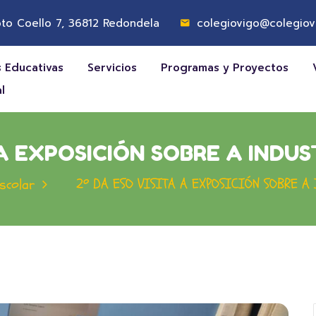
to Coello 7, 36812 Redondela
colegiovigo@colegiov
 Educativas
Servicios
Programas y Proyectos
l
 A EXPOSICIÓN SOBRE A IND
2º DA ESO VISITA A EXPOSICIÓN SOBRE A
scolar