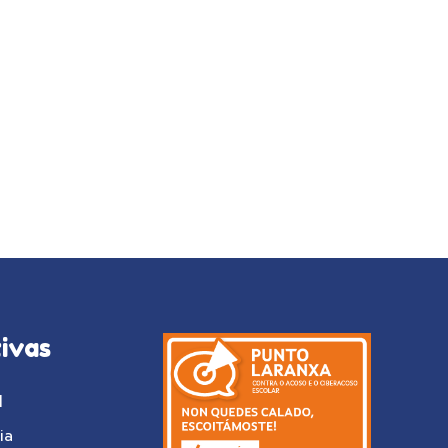
ivas
l
ia