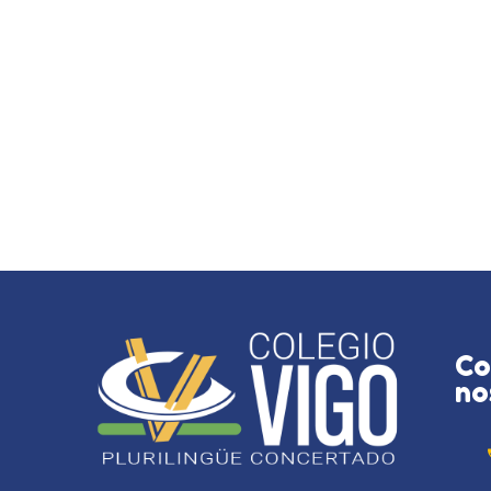
Co
no