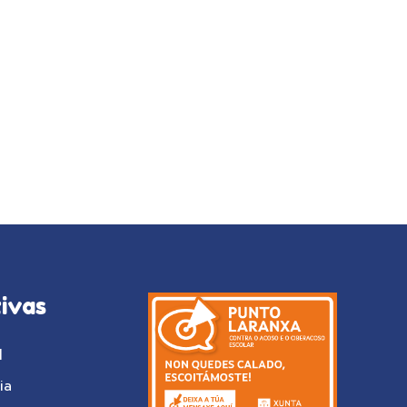
ivas
l
ia