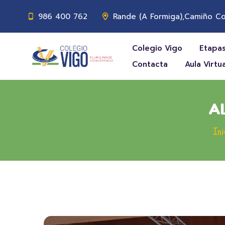
986 400 762
Rande (A Formiga),Camiño Co
Colegio Vigo
Etapas
Contacta
Aula Virtua
A
Ini