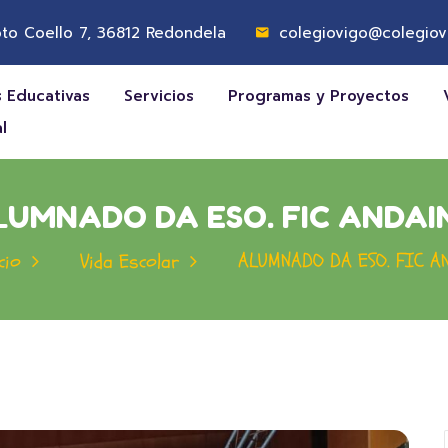
to Coello 7, 36812 Redondela
colegiovigo@colegiov
 Educativas
Servicios
Programas y Proyectos
l
LUMNADO DA ESO. FIC ANDAI
ALUMNADO DA ESO. FIC A
cio
Vida Escolar