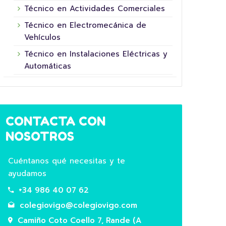
Técnico en Actividades Comerciales
Técnico en Electromecánica de
Vehículos
16 junio, 2026
Técnico en Instalaciones Eléctricas y
Automáticas
CONTACTA CON
NOSOTROS
Cuéntanos qué necesitas y te
ayudamos
5º XORNADA DE
SUPERHEROÍNAS E
COL
+34 986 40 07 62
SUPERHEROES FUNDACIÓN LA
HOR
colegiovigo@colegiovigo.com
NINETA
Camiño Coto Coello 7, Rande (A
Hoxe 