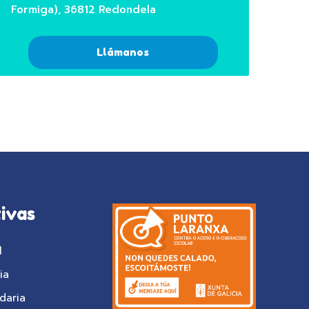
Formiga), 36812 Redondela
Llámanos
ivas
l
ia
daria