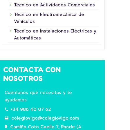
do futuro participando na 5ª Xornada das
agric
Técnico en Actividades Comerciales
Superheroínas e Superheroes da Fundación
Prima
Técnico en Electromecánica de
La Nineta dels Ulls. Co noso mural “A…
Vehículos
Leer
Leer Más
Técnico en Instalaciones Eléctricas y
Automáticas
CONTACTA CON
NOSOTROS
Cuéntanos qué necesitas y te
ayudamos
+34 986 40 07 62
colegiovigo@colegiovigo.com
Camiño Coto Coello 7, Rande (A