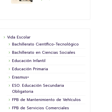
16 junio, 2026
Vida Escolar
Bachillerato Científico-Tecnológico
Bachillerato en Ciencias Sociales
Educación Infantil
Educación Primaria
Erasmus+
5º XORNADA DE
SUPERHEROÍNAS E
COL
ESO. Educación Secundaria
SUPERHEROES FUNDACIÓN LA
HOR
Obligatoria
NINETA
FPB de Mantenimiento de Vehículos
Hoxe 
Este ano convertémonos en superheroes
aula!
FPB de Servicios Comerciales