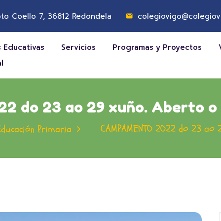
to Coello 7, 36812 Redondela
colegiovigo@colegiov
 Educativas
Servicios
Programas y Proyectos
l
do 23 ao 29 xuño. Aberto o p
CAMPAMENTO 2O22 do 23 ao 29
ducación Primaria