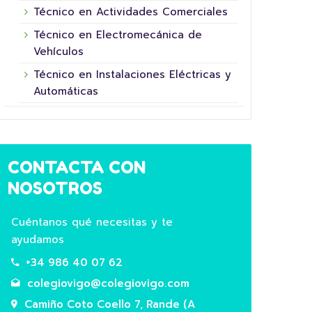
Técnico en Actividades Comerciales
Técnico en Electromecánica de
Vehículos
Técnico en Instalaciones Eléctricas y
16 junio, 2026
Automáticas
CONTACTA CON
NOSOTROS
Cuéntanos qué necesitas y te
ayudamos
5º XORNADA DE
+34 986 40 07 62
SUPERHEROÍNAS E
COL
SUPERHEROES FUNDACIÓN LA
HOR
colegiovigo@colegiovigo.com
NINETA
Camiño Coto Coello 7, Rande (A
Hoxe 