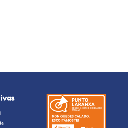
ivas
l
ia