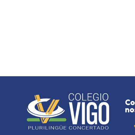
Co
no