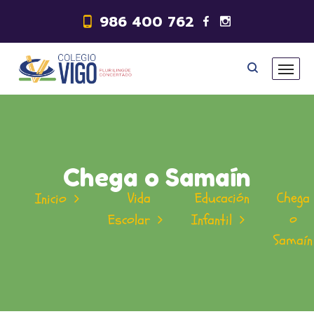
986 400 762
Chega o Samaín
Vida
Educación
Chega
Inicio
o
Escolar
Infantil
Samaín