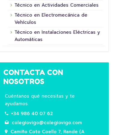
Técnico en Actividades Comerciales
Técnico en Electromecánica de
Vehículos
Técnico en Instalaciones Eléctricas y
Automáticas
16 junio, 2026
CONTACTA CON
NOSOTROS
Cuéntanos qué necesitas y te
ayudamos
+34 986 40 07 62
5º XORNADA DE
colegiovigo@colegiovigo.com
SUPERHEROÍNAS E
COL
Camiño Coto Coello 7, Rande (A
SUPERHEROES FUNDACIÓN LA
HOR