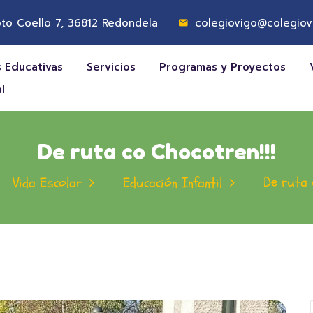
to Coello 7, 36812 Redondela
colegiovigo@colegiov
 Educativas
Servicios
Programas y Proyectos
l
De ruta co Chocotren!!!
De ruta 
Vida Escolar
Educación Infantil