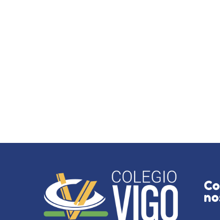
Co
no