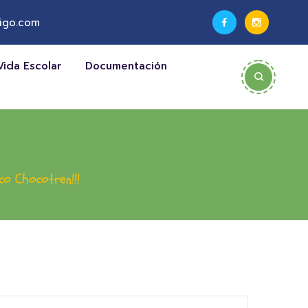
igo.com
Vida Escolar
Documentación
co Chocotren!!!