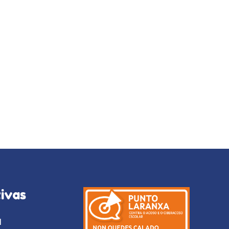
ivas
l