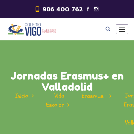
986 400 762
Jornadas Erasmus+ en
Valladolid
Vida
Jor
Inicio
Erasmus+
Era
Escolar
Vall