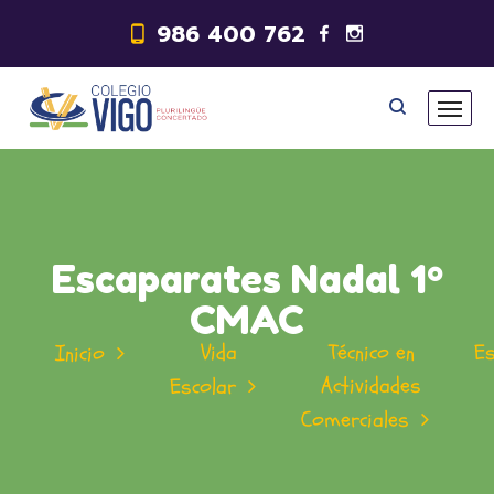
986 400 762
Escaparates Nadal 1º
CMAC
Vida
Técnico en
E
Inicio
Actividades
Escolar
Comerciales