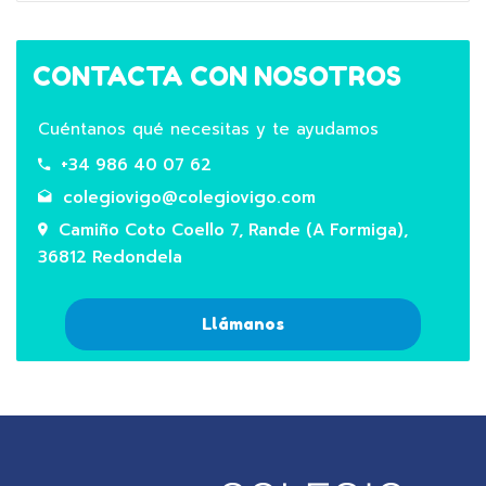
CONTACTA CON NOSOTROS
Cuéntanos qué necesitas y te ayudamos
+34 986 40 07 62
colegiovigo@colegiovigo.com
Camiño Coto Coello 7, Rande (A Formiga),
36812 Redondela
Llámanos