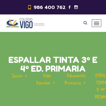
986 400 762
ESPALLAR TINTA 3º E
4º ED. PRIMARIA
Vida
Educación
ESPA
Inicio
TINT
Escolar
Primaria
E 4º
PRIM