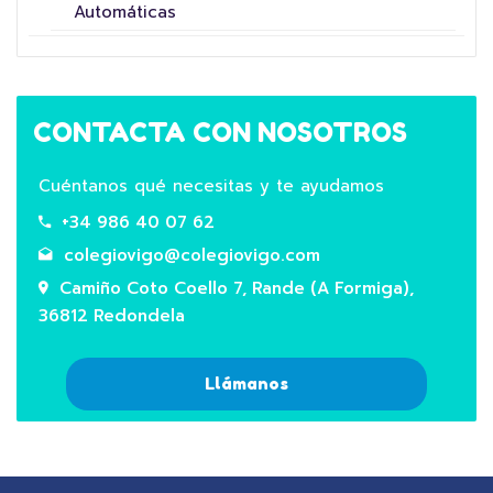
Automáticas
CONTACTA CON NOSOTROS
Cuéntanos qué necesitas y te ayudamos
+34 986 40 07 62
colegiovigo@colegiovigo.com
Camiño Coto Coello 7, Rande (A Formiga),
36812 Redondela
Llámanos