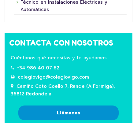
Técnico en Instalaciones Eléctricas y
Automáticas
CONTACTA CON NOSOTROS
Cuéntanos qué necesitas y te ayudamos
+34 986 40 07 62
colegiovigo@colegiovigo.com
Camiño Coto Coello 7, Rande (A Formiga),
36812 Redondela
Llámanos