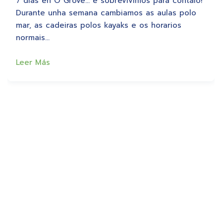
7 días en O Grove… e sobrevivimos para contalo!
Durante unha semana cambiamos as aulas polo
mar, as cadeiras polos kayaks e os horarios
normais…
Leer Más