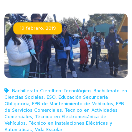
19 febrero, 2019
Bachillerato Científico-Tecnológico
,
Bachillerato en
Ciencias Sociales
,
ESO. Educación Secundaria
Obligatoria
,
FPB de Mantenimiento de Vehículos
,
FPB
de Servicios Comerciales
,
Técnico en Actividades
Comerciales
,
Técnico en Electromecánica de
Vehículos
,
Técnico en Instalaciones Eléctricas y
Automáticas
,
Vida Escolar