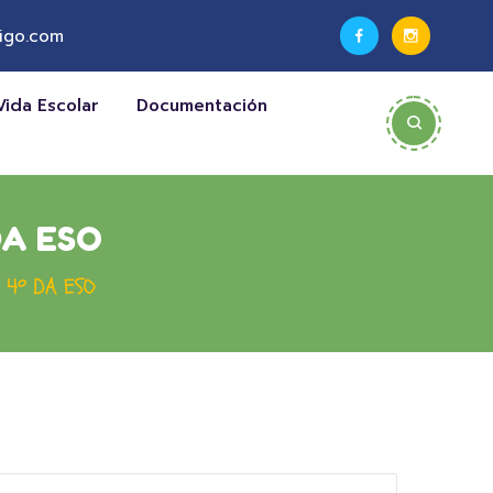
igo.com
Vida Escolar
Documentación
DA ESO
 4º DA ESO