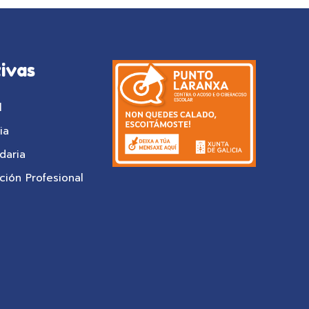
ivas
l
ia
daria
ión Profesional