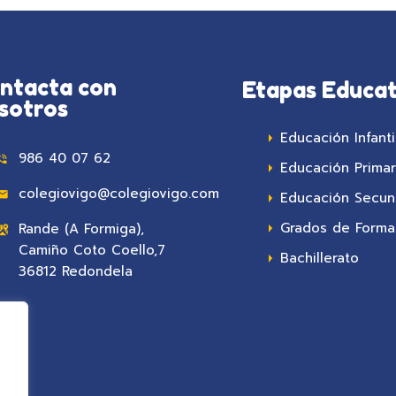
ntacta con
Etapas Educat
sotros
Educación Infanti
986 40 07 62
Educación Primar
colegiovigo@colegiovigo.com
Educación Secun
Grados de Formac
Rande (A Formiga),
Camiño Coto Coello,7
Bachillerato
36812 Redondela