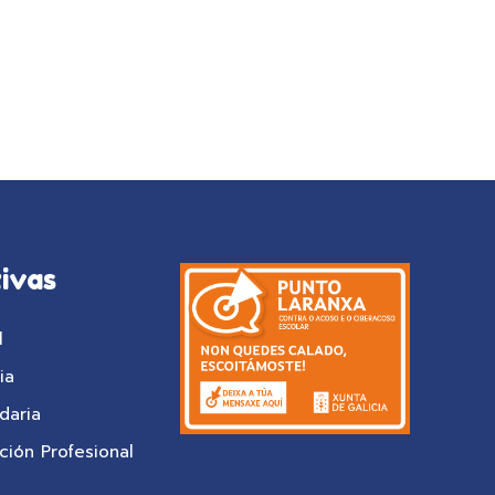
ivas
l
ia
daria
ión Profesional