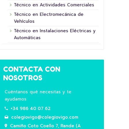
Técnico en Actividades Comerciales
16 junio, 2026
Técnico en Electromecánica de
Vehículos
Técnico en Instalaciones Eléctricas y
Automáticas
CONTACTA CON
5º XORNADA DE
NOSOTROS
SUPERHEROÍNAS E
COL
SUPERHEROES FUNDACIÓN LA
HOR
Cuéntanos qué necesitas y te
NINETA
ayudamos
Hoxe 
Este ano convertémonos en superheroes
+34 986 40 07 62
aula!
do futuro participando na 5ª Xornada das
agric
colegiovigo@colegiovigo.com
Superheroínas e Superheroes da Fundación
Prima
Camiño Coto Coello 7, Rande (A