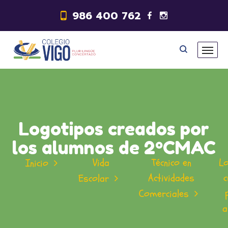
986 400 762
Logotipos creados por
los alumnos de 2ºCMAC
Vida
Técnico en
L
Inicio
Actividades
Escolar
Comerciales
a