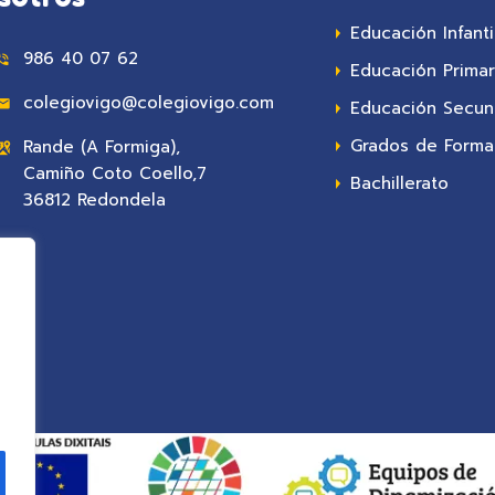
Educación Infanti
986 40 07 62
Educación Primar
colegiovigo@colegiovigo.com
Educación Secun
Grados de Formac
Rande (A Formiga),
Camiño Coto Coello,7
Bachillerato
36812 Redondela