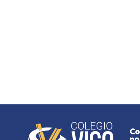
Co
no