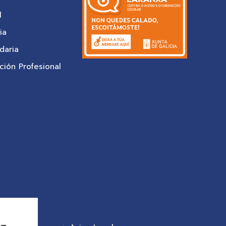
l
ia
daria
ión Profesional