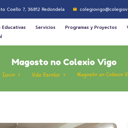
to Coello 7, 36812 Redondela
colegiovigo@colegiov
 Educativas
Servicios
Programas y Proyectos
l
Magosto no Colexio Vigo
Magosto no Colexio V
Inicio
Vida Escolar