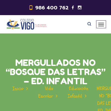
986 400 762
MERGULLADOS NO
“BOSQUE DAS LETRAS”
– ED. INFANTIL
Vida
Educación
MERGU
Inicio
NO “B
Escolar
Infantil
DAS LE
ED. IN