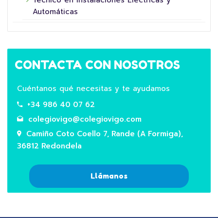
Automáticas
CONTACTA CON NOSOTROS
Cuéntanos qué necesitas y te ayudamos
+34 986 40 07 62
colegiovigo@colegiovigo.com
Camiño Coto Coello 7, Rande (A Formiga),
36812 Redondela
Llámanos