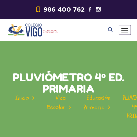
986 400 762
PLUVIÓMETRO 4º ED.
PRIMARIA
Vida
Educación
PLUV
Inicio
4º
Escolar
Primaria
PRI