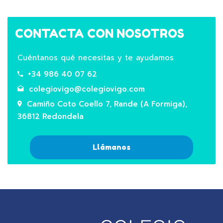
CONTACTA CON NOSOTROS
Cuéntanos qué necesitas y te ayudamos
+34 986 40 07 62
colegiovigo@colegiovigo.com
Camiño Coto Coello 7, Rande (A Formiga),
36812 Redondela
Llámanos