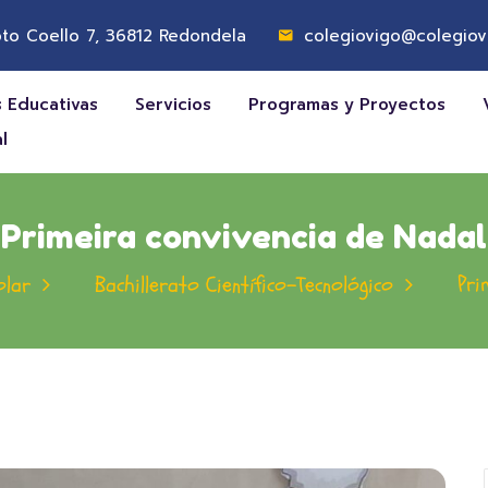
to Coello 7, 36812 Redondela
colegiovigo@colegiov
 Educativas
Servicios
Programas y Proyectos
l
Primeira convivencia de Nadal
Pri
olar
Bachillerato Científico-Tecnológico