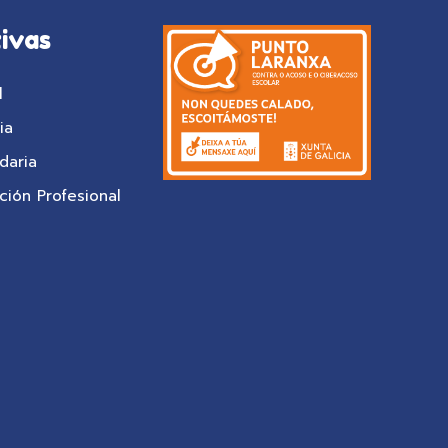
ivas
l
ia
daria
ión Profesional