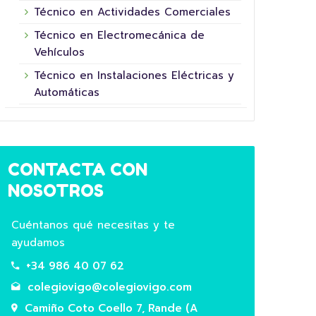
Técnico en Actividades Comerciales
Técnico en Electromecánica de
Vehículos
Técnico en Instalaciones Eléctricas y
Automáticas
5º 
CONTACTA CON
SUP
COLLEITA FINAL NA NOSA
NOSOTROS
SUP
HORTA ESCOLAR!
NIN
Hoxe é un día moi especial na nosa
Cuéntanos qué necesitas y te
Este
aula! Os nosos pequenos e pequenas
ayudamos
do fu
agricultores e agricultoras de 2º de
+34 986 40 07 62
Super
Primaria recolleron por fin os froitos…
La Ni
colegiovigo@colegiovigo.com
Leer Más
Camiño Coto Coello 7, Rande (A