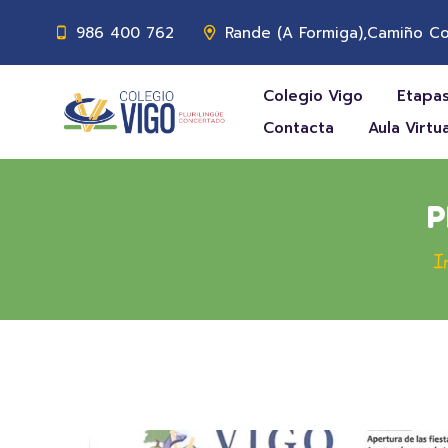
986 400 762
Rande (A Formiga),Camiño Co
Colegio Vigo
Etapas
Contacta
Aula Virtua
P
I