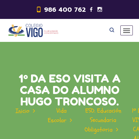
986 400 762
1º DA ESO VISITA A
CASA DO ALUMNO
HUGO TRONCOSO.
Vida
ESO. Educación
1º
Inicio
Secundaria
VI
Escolar
C
Obligatoria
A