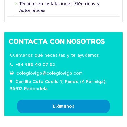
Técnico en Instalaciones Eléctricas y
Automáticas
CONTACTA CON NOSOTROS
Cuéntanos qué necesitas y te ayudamos
+34 986 40 07 62
colegiovigo@colegiovigo.com
Camiño Coto Coello 7, Rande (A Formiga),
36812 Redondela
Llámanos