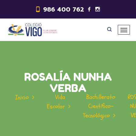
986 400 762
ROSALÍA NUNHA
VERBA
Vida
Bachillerato
RO
Inicio
Científico-
N
Escolar
V
Tecnológico