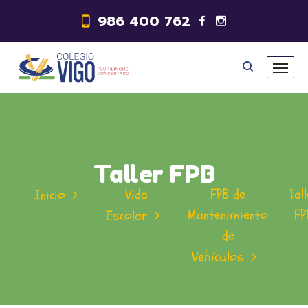
986 400 762
Taller FPB
Vida
FPB de
Tal
Inicio
Mantenimiento
FP
Escolar
de
Vehículos