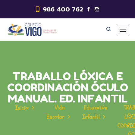
986 400 762
TRABALLO LÓXICA E
COORDINACIÓN ÓCULO
MANUAL. ED. INFANTIL
Vida
Educación
TRA
Inicio
LÓX
Escolar
Infantil
COORD
ÓC