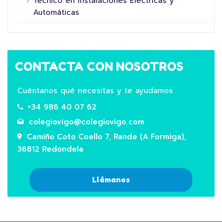
Técnico en Instalaciones Eléctricas y
Automáticas
CONTACTA CON NOSOTROS
Cuéntanos qué necesitas y te ayudamos
+34 986 40 07 62
colegiovigo@colegiovigo.com
Camiño Coto Coello 7, Rande (A Formiga),
36812 Redondela
Llámanos