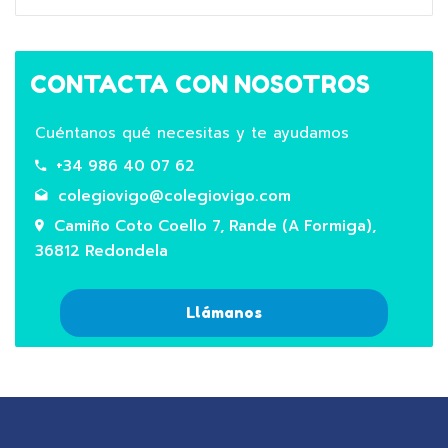
CONTACTA CON NOSOTROS
Cuéntanos qué necesitas y te ayudamos
+34 986 40 07 62
colegiovigo@colegiovigo.com
Camiño Coto Coello 7, Rande (A Formiga),
36812 Redondela
Llámanos