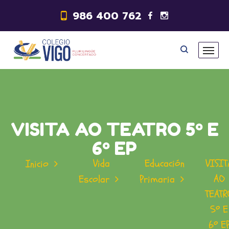
986 400 762
VISITA AO TEATRO 5º E
6º EP
Vida
Educación
VISIT
Inicio
AO
Escolar
Primaria
TEATR
5º E
6º E