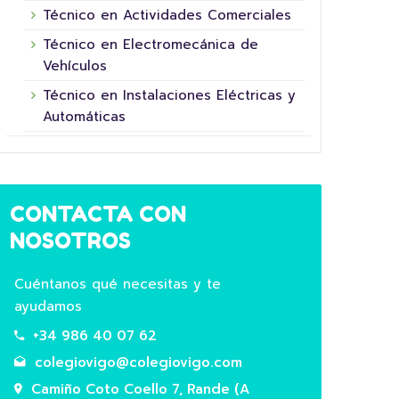
Técnico en Actividades Comerciales
Técnico en Electromecánica de
Vehículos
Técnico en Instalaciones Eléctricas y
Automáticas
16 junio, 2026
CONTACTA CON
NOSOTROS
Cuéntanos qué necesitas y te
ayudamos
+34 986 40 07 62
5º XORNADA DE
colegiovigo@colegiovigo.com
SUPERHEROÍNAS E
COL
SUPERHEROES FUNDACIÓN LA
HOR
Camiño Coto Coello 7, Rande (A