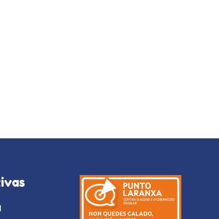
ivas
l