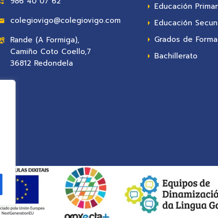
986 40 07 62
Educación Primar
colegiovigo@colegiovigo.com
Educación Secun
Grados de Formac
Rande (A Formiga),
Camiño Coto Coello,7
Bachillerato
36812 Redondela