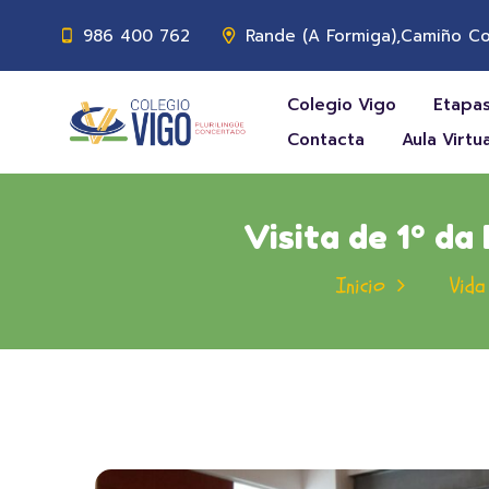
986 400 762
Rande (A Formiga),Camiño Co
Colegio Vigo
Etapas
Contacta
Aula Virtua
Visita de 1º da
Inicio
Vida