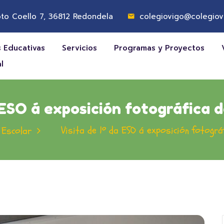
to Coello 7, 36812 Redondela
colegiovigo@colegiov
 Educativas
Servicios
Programas y Proyectos
l
 ESO á exposición fotográfica
Visita de 1º da ESO á exposición fotogr
 Escolar