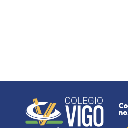
Co
no