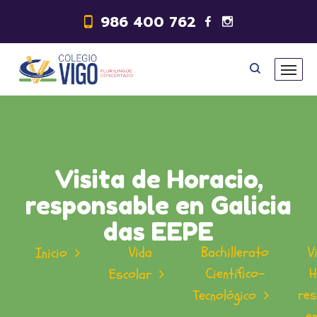
986 400 762
Visita de Horacio,
responsable en Galicia
das EEPE
Vida
Bachillerato
V
Inicio
Científico-
H
Escolar
res
Tecnológico
en