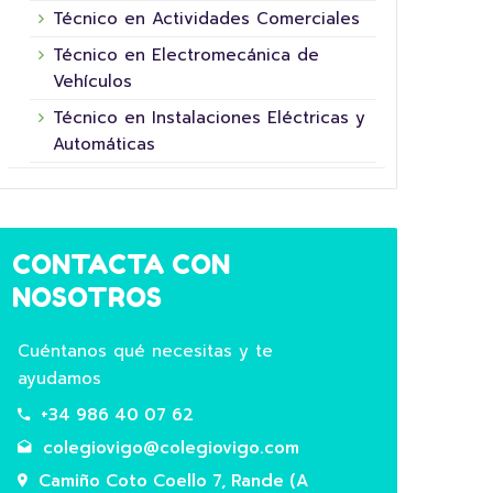
Técnico en Actividades Comerciales
Técnico en Electromecánica de
Vehículos
Técnico en Instalaciones Eléctricas y
16 junio, 2026
Automáticas
CONTACTA CON
NOSOTROS
Cuéntanos qué necesitas y te
ayudamos
5º XORNADA DE
+34 986 40 07 62
SUPERHEROÍNAS E
COL
colegiovigo@colegiovigo.com
SUPERHEROES FUNDACIÓN LA
HOR
Camiño Coto Coello 7, Rande (A
NINETA