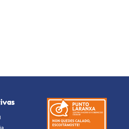
ivas
l
ia