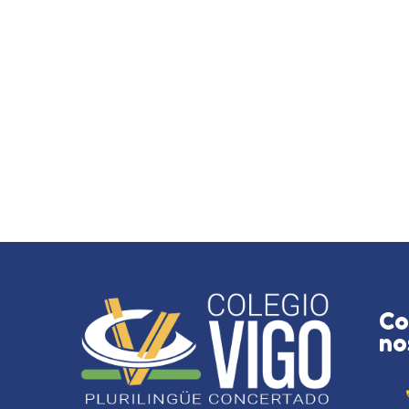
Co
no