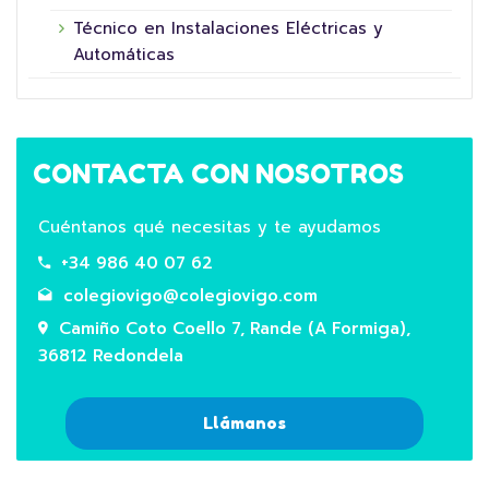
Técnico en Instalaciones Eléctricas y
Automáticas
CONTACTA CON NOSOTROS
Cuéntanos qué necesitas y te ayudamos
+34 986 40 07 62
colegiovigo@colegiovigo.com
Camiño Coto Coello 7, Rande (A Formiga),
36812 Redondela
Llámanos