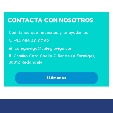
CONTACTA CON NOSOTROS
Cuéntanos qué necesitas y te ayudamos
+34 986 40 07 62
colegiovigo@colegiovigo.com
Camiño Coto Coello 7, Rande (A Formiga),
36812 Redondela
Llámanos